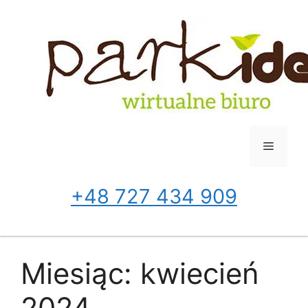
Przejdź
do
treści
Menu
+48 727 434 909
Miesiąc:
kwiecień
2024