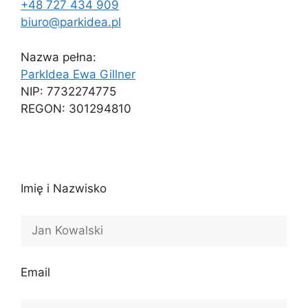
+48 727 434 909
biuro@parkidea.pl
Nazwa pełna:
ParkIdea Ewa Gillner
NIP: 7732274775
REGON: 301294810
Imię i Nazwisko
Email