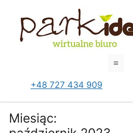
Przejdź
do
treści
Menu
+48 727 434 909
Miesiąc:
październik 2023