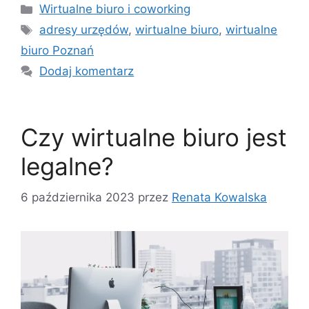
Kategorie
Wirtualne biuro i coworking
Tagi
adresy urzędów
,
wirtualne biuro
,
wirtualne
biuro Poznań
Dodaj komentarz
Czy wirtualne biuro jest
legalne?
6 października 2023
przez
Renata Kowalska