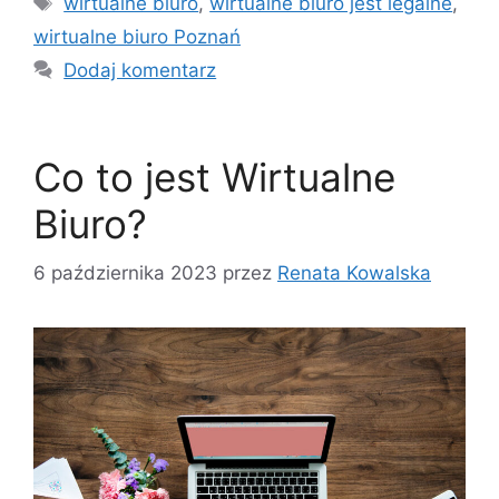
wirtualne biuro
,
wirtualne biuro jest legalne
,
wirtualne biuro Poznań
Dodaj komentarz
Co to jest Wirtualne
Biuro?
6 października 2023
przez
Renata Kowalska