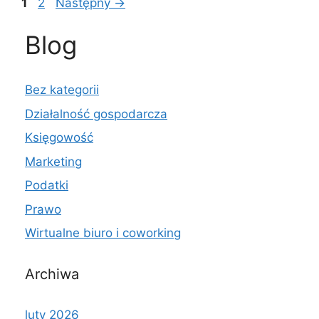
Page
Page
1
2
Następny
→
Blog
Bez kategorii
Działalność gospodarcza
Księgowość
Marketing
Podatki
Prawo
Wirtualne biuro i coworking
Archiwa
luty 2026