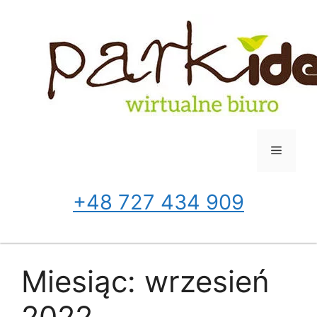
Przejdź
do
treści
Menu
+48 727 434 909
Miesiąc:
wrzesień
2022