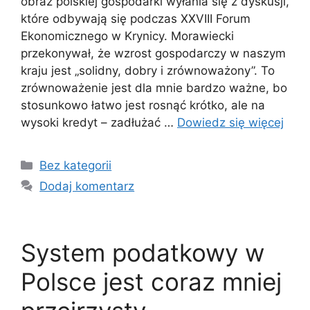
obraz polskiej gospodarki wyłania się z dyskusji,
które odbywają się podczas XXVIII Forum
Ekonomicznego w Krynicy. Morawiecki
przekonywał, że wzrost gospodarczy w naszym
kraju jest „solidny, dobry i zrównoważony”. To
zrównoważenie jest dla mnie bardzo ważne, bo
stosunkowo łatwo jest rosnąć krótko, ale na
wysoki kredyt – zadłużać …
Dowiedz się więcej
Kategorie
Bez kategorii
Dodaj komentarz
System podatkowy w
Polsce jest coraz mniej