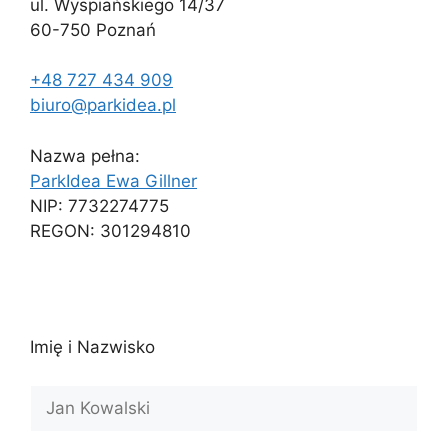
ul. Wyspiańskiego 14/37
60-750 Poznań
+48 727 434 909
biuro@parkidea.pl
Nazwa pełna:
ParkIdea Ewa Gillner
NIP: 7732274775
REGON: 301294810
Imię i Nazwisko