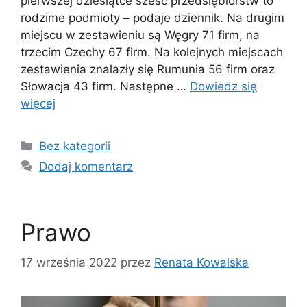
pierwszej dziesiątce sześć przedsiębiorstw to
rodzime podmioty – podaje dziennik. Na drugim
miejscu w zestawieniu są Węgry 71 firm, na
trzecim Czechy 67 firm. Na kolejnych miejscach
zestawienia znalazły się Rumunia 56 firm oraz
Słowacja 43 firm. Następne …
Dowiedz się
więcej
Kategorie
Bez kategorii
Dodaj komentarz
Prawo
17 września 2022
przez
Renata Kowalska