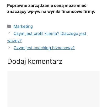
Poprawne zarządzanie ceną może mieć
znaczący wpływ na wyniki finansowe firmy.
Kategorie
Marketing
Czym jest profil klienta? Dlaczego jest
ważny?
Czym jest coaching biznesowy?
Dodaj komentarz
Komentarz