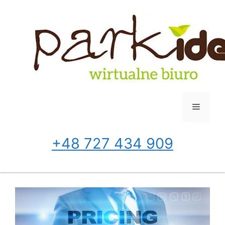
Przejdź
do
treści
Menu
+48 727 434 909