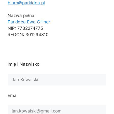
biuro@parkidea.pl
Nazwa pełna:
ParkIdea Ewa Gillner
NIP: 7732274775
REGON: 301294810
Imię i Nazwisko
Email