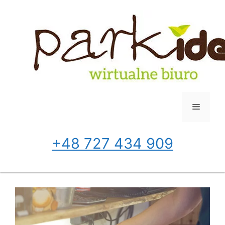
Przejdź
do
treści
Menu
+48 727 434 909