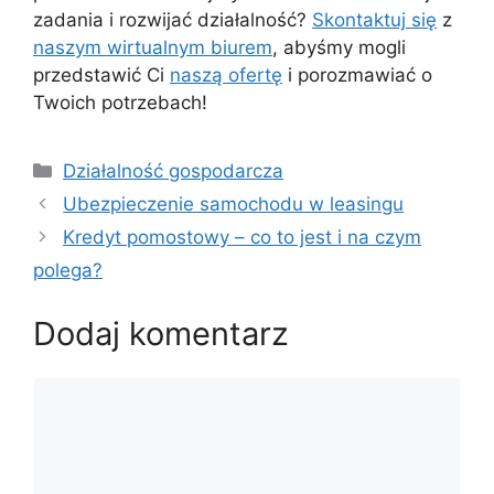
zadania i rozwijać działalność?
Skontaktuj się
z
naszym wirtualnym biurem
, abyśmy mogli
przedstawić Ci
naszą ofertę
i porozmawiać o
Twoich potrzebach!
Kategorie
Działalność gospodarcza
Ubezpieczenie samochodu w leasingu
Kredyt pomostowy – co to jest i na czym
polega?
Dodaj komentarz
Komentarz