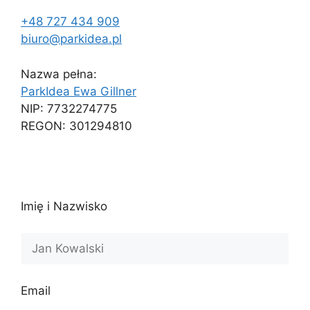
+48 727 434 909
biuro@parkidea.pl
Nazwa pełna:
ParkIdea Ewa Gillner
NIP: 7732274775
REGON: 301294810
Imię i Nazwisko
Email