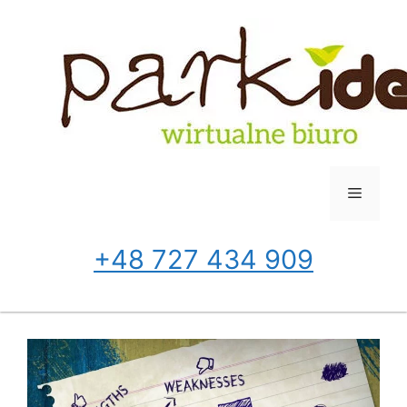
Przejdź
do
treści
Menu
+48 727 434 909