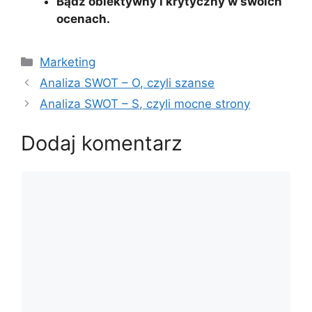
Bądź obiektywny i krytyczny w swoich
ocenach.
Kategorie
Marketing
Analiza SWOT – O, czyli szanse
Analiza SWOT – S, czyli mocne strony
Dodaj komentarz
Komentarz