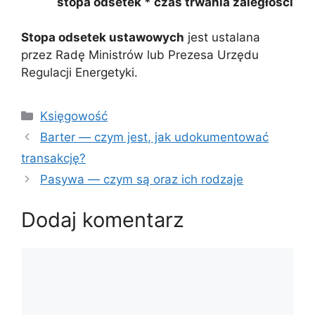
stopa odsetek * czas trwania zaległości
Stopa odsetek ustawowych
jest ustalana
przez Radę Ministrów lub Prezesa Urzędu
Regulacji Energetyki.
Kategorie
Księgowość
Barter — czym jest, jak udokumentować
transakcję?
Pasywa — czym są oraz ich rodzaje
Dodaj komentarz
Komentarz