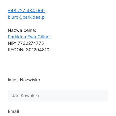
+48 727 434 909
biuro@parkidea.pl
Nazwa pełna:
ParkIdea Ewa Gillner
NIP: 7732274775
REGON: 301294810
Imię i Nazwisko
Email