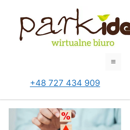
Przejdź
do
treści
Menu
+48 727 434 909