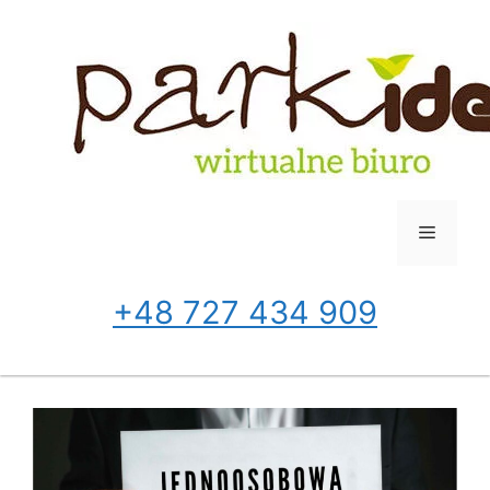
Przejdź
do
treści
Menu
+48 727 434 909