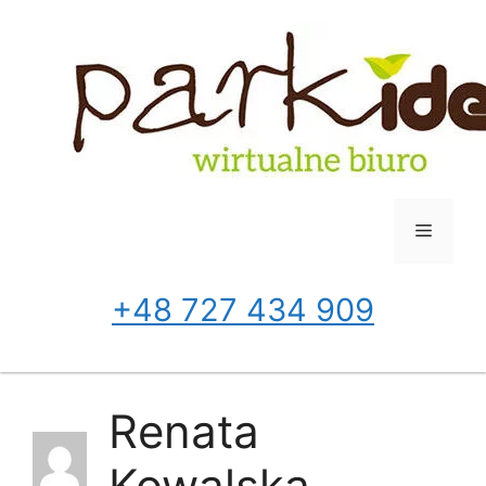
Przejdź
do
treści
Menu
+48 727 434 909
Renata
Kowalska