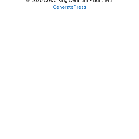
© 2026 Coworking Centrum
• Built with
GeneratePress