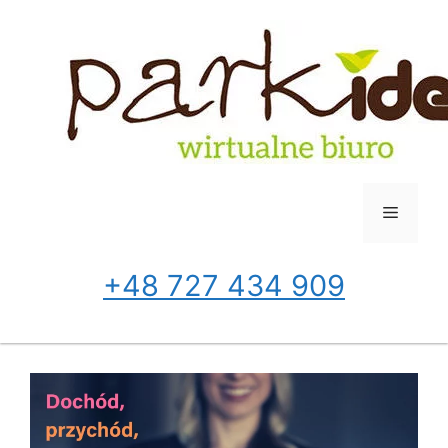
Przejdź
do
treści
Menu
+48 727 434 909