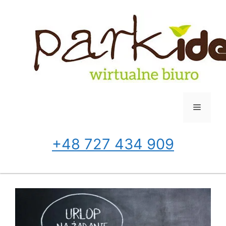
Przejdź
do
treści
Menu
+48 727 434 909