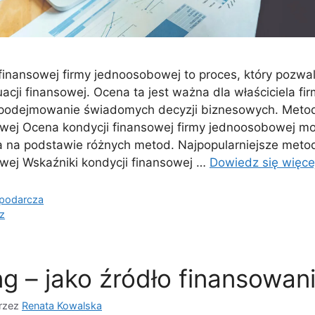
finansowej firmy jednoosobowej to proces, który pozwal
tuacji finansowej. Ocena ta jest ważna dla właściciela fi
podejmowanie świadomych decyzji biznesowych. Meto
owej Ocena kondycji finansowej firmy jednoosobowej m
na podstawie różnych metod. Najpopularniejsze metod
owej Wskaźniki kondycji finansowej …
Dowiedz się więce
spodarcza
z
ng – jako źródło finansowan
rzez
Renata Kowalska