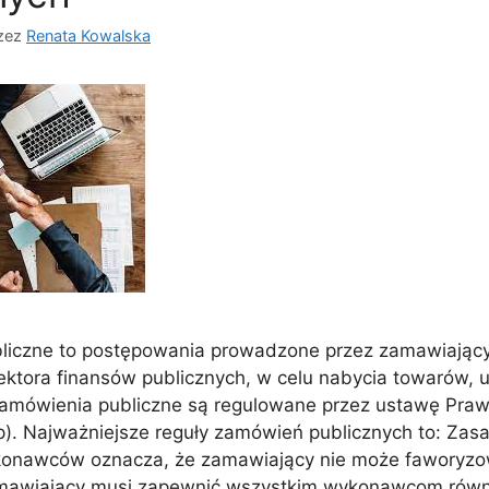
zez
Renata Kowalska
liczne to postępowania prowadzone przez zamawiający
sektora finansów publicznych, w celu nabycia towarów, u
amówienia publiczne są regulowane przez ustawę Pra
p). Najważniejsze reguły zamówień publicznych to: Za
konawców oznacza, że zamawiający nie może faworyz
awiający musi zapewnić wszystkim wykonawcom równ