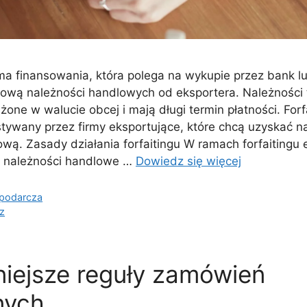
rma finansowania, która polega na wykupie przez bank l
nsową należności handlowych od eksportera. Należności 
żone w walucie obcej i mają długi termin płatności. Forfa
tywany przez firmy eksportujące, które chcą uzyskać 
ową. Zasady działania forfaitingu W ramach forfaitingu 
e należności handlowe …
Dowiedz się więcej
spodarcza
z
iejsze reguły zamówień
nych