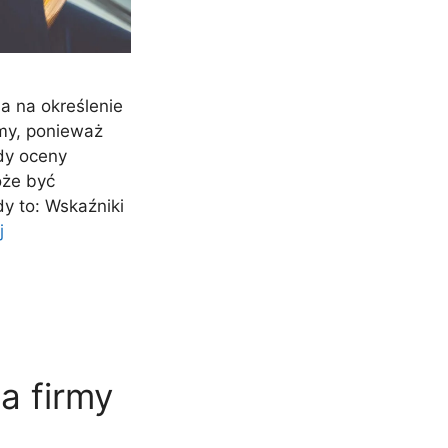
a na określenie
rmy, ponieważ
dy oceny
oże być
y to: Wskaźniki
j
ia firmy