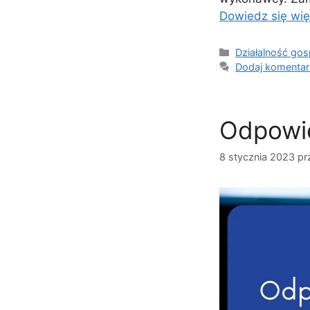
Dowiedz się wię
Kategorie
Działalność go
Dodaj komentar
Odpowie
8 stycznia 2023
pr