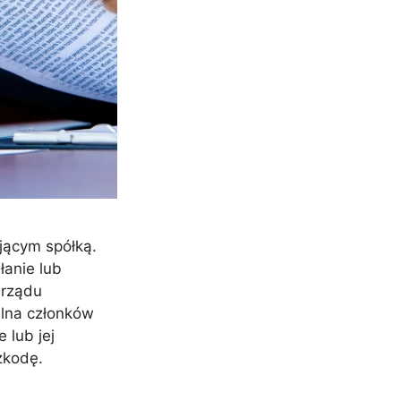
jącym spółką.
łanie lub
arządu
lna członków
 lub jej
szkodę.