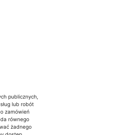
ch publicznych,
sług lub robót
wo zamówień
sada równego
ować żadnego
y dostęp …