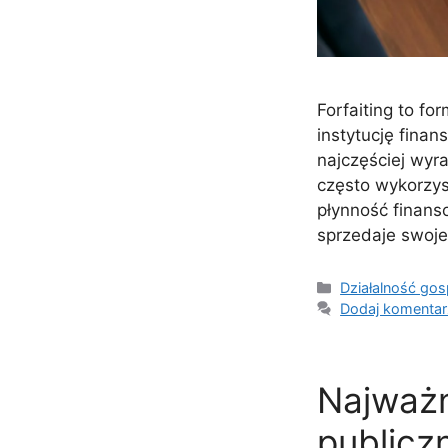
Forfaiting to fo
instytucję fina
najczęściej wyra
często wykorzys
płynność finans
sprzedaje swoj
Kategorie
Działalność go
Dodaj komentar
Najważn
publicz