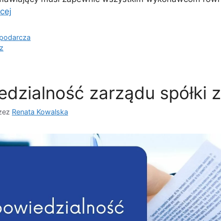
cej
spodarcza
z
dzialność zarządu spółki z
zez
Renata Kowalska