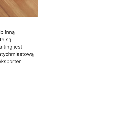
ub inną
te są
iting jest
natychmiastową
eksporter