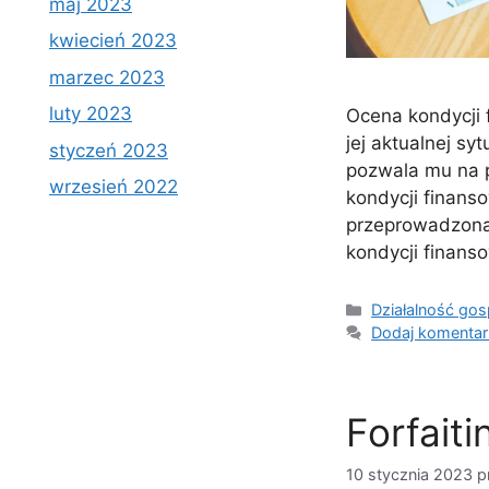
maj 2023
kwiecień 2023
marzec 2023
luty 2023
Ocena kondycji 
jej aktualnej sy
styczeń 2023
pozwala mu na 
wrzesień 2022
kondycji finans
przeprowadzona 
kondycji finans
Kategorie
Działalność go
Dodaj komentar
Forfaiti
10 stycznia 2023
p