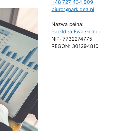
+48 727 434 909
biuro@parkidea.pl
Nazwa pełna:
ParkIdea Ewa Gillner
NIP: 7732274775
REGON: 301294810