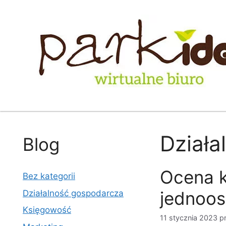
Przejdź
do
treści
Działa
Blog
Ocena k
Bez kategorii
jednoo
Działalność gospodarcza
Księgowość
11 stycznia 2023
p