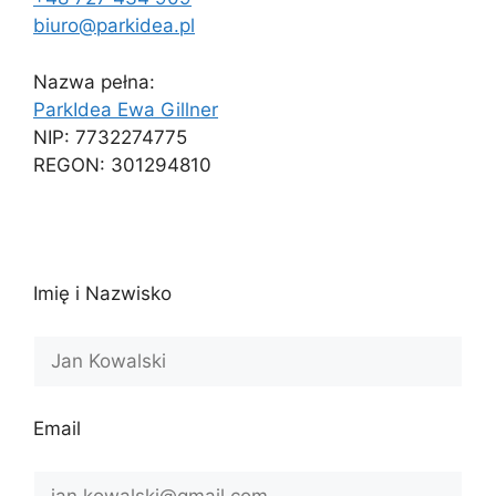
biuro@parkidea.pl
Nazwa pełna:
ParkIdea Ewa Gillner
NIP: 7732274775
REGON: 301294810
Imię i Nazwisko
Email