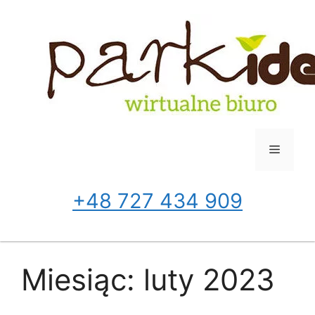
Przejdź
do
treści
Menu
+48 727 434 909
Miesiąc:
luty 2023